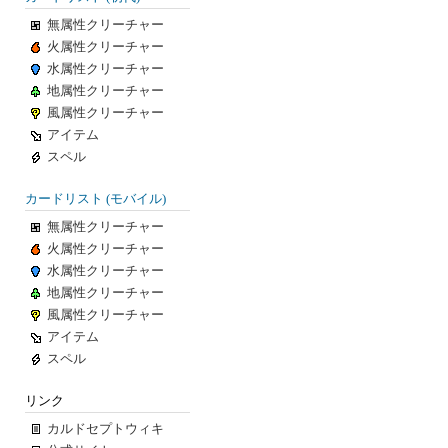
無属性クリーチャー
火属性クリーチャー
水属性クリーチャー
地属性クリーチャー
風属性クリーチャー
アイテム
スペル
カードリスト (モバイル)
無属性クリーチャー
火属性クリーチャー
水属性クリーチャー
地属性クリーチャー
風属性クリーチャー
アイテム
スペル
リンク
カルドセプトウィキ