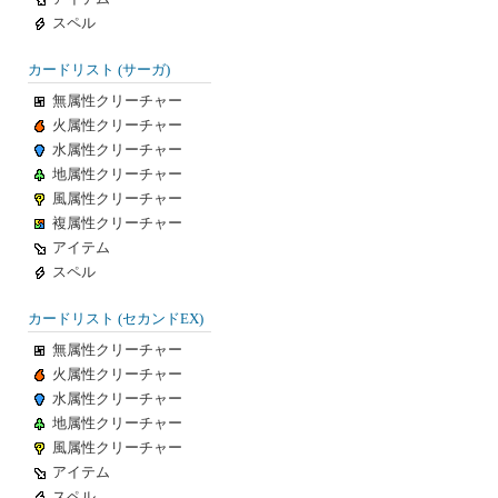
スペル
カードリスト (サーガ)
無属性クリーチャー
火属性クリーチャー
水属性クリーチャー
地属性クリーチャー
風属性クリーチャー
複属性クリーチャー
アイテム
スペル
カードリスト (セカンドEX)
無属性クリーチャー
火属性クリーチャー
水属性クリーチャー
地属性クリーチャー
風属性クリーチャー
アイテム
スペル