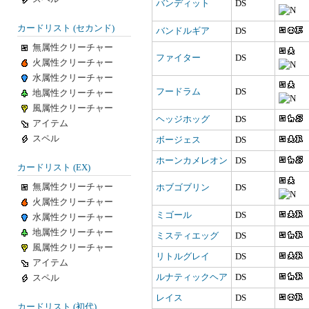
バンディット
DS
カードリスト (セカンド)
バンドルギア
DS
無属性クリーチャー
ファイター
DS
火属性クリーチャー
水属性クリーチャー
フードラム
DS
地属性クリーチャー
風属性クリーチャー
ヘッジホッグ
DS
アイテム
スペル
ボージェス
DS
ホーンカメレオン
DS
カードリスト (EX)
無属性クリーチャー
ホブゴブリン
DS
火属性クリーチャー
ミゴール
DS
水属性クリーチャー
地属性クリーチャー
ミスティエッグ
DS
風属性クリーチャー
リトルグレイ
DS
アイテム
ルナティックヘア
DS
スペル
レイス
DS
カードリスト (初代)