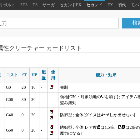
リボルト
3DS
DS
サーガ
セカンドEX
セカンド
EX
初代
モバ
属性クリーチャー カードリスト
配
使
類
コスト
ST
HP
能力・効果
置
用
G0
20
10
-
先制
領地[G50・対象領地の
を消す] ; アイテ
G60
30
30
-
-
盗み無効
G40
0
20
-
防御型 ; 全体[ダイスは4〜6しか出せない]
防御型 ; 全体[レア度
は1.5倍、
は2倍
G60
0
20
-
魔力になる]