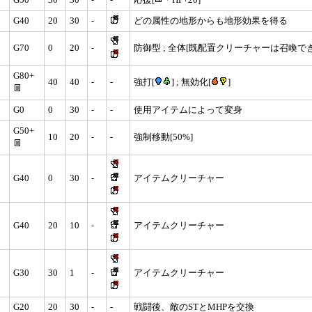
G50
30
30
-
-
応援[
・HP+20]
G40
20
30
-
どの属性の地形からも地形効果を得る
G70
0
20
-
防御型 ; 全体[既配置クリーチャーは召喚で
G80+
40
40
-
-
強打[
] ; 無効化[
]
G0
0
30
-
-
使用アイテムによって変身
G50+
10
20
-
-
強制移動[50%]
G40
0
30
-
アイテムクリーチャー
G40
20
10
-
アイテムクリーチャー
G30
30
1
-
アイテムクリーチャー
G20
20
30
-
-
戦闘後、敵のSTとMHPを交換