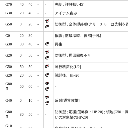
G70
40
40
-
-
先制 ; 護符拾い[5]
G30
20
40
-
-
アイテム盗み
G50
0
20
-
防御型 ; 全体[防御側クリーチャーは先制を得
G0
20
30
-
-
援護 ; 敵破壊時、復帰[手札]
G30
30
40
-
再生
G20
0
50
-
防御型 ; 周回回復不可
G50
50
50
-
通行料変化[1/2]
G20
20
50
-
戦闘後、HP-20
G80+
50
60
-
-
G40
0
10
-
反射[通常攻撃]
G80+
防御型 ; 応援[侵略側・HP-20] ; 領地[G50
30
50
-
-
いの対象敵のHP-20]
G10+