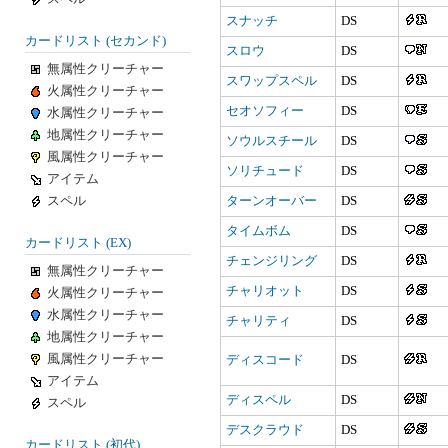
スナッチ
DS
カードリスト (セカンド)
スロウ
DS
無属性クリーチャー
スワップスペル
DS
火属性クリーチャー
セオソフィー
DS
水属性クリーチャー
地属性クリーチャー
ソウルスチール
DS
風属性クリーチャー
ソリチュード
DS
アイテム
スペル
ターンオーバー
DS
タイムボム
DS
カードリスト (EX)
チェンジリング
DS
無属性クリーチャー
チャリオット
DS
火属性クリーチャー
水属性クリーチャー
チャリティ
DS
地属性クリーチャー
風属性クリーチャー
ディスコード
DS
アイテム
ディスペル
DS
スペル
デスクラウド
DS
カードリスト (初代)