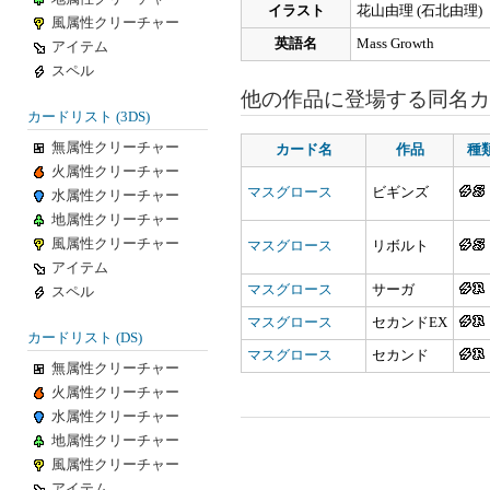
イラスト
花山由理 (石北由理)
風属性クリーチャー
英語名
Mass Growth
アイテム
スペル
他の作品に登場する同名カ
カードリスト (3DS)
無属性クリーチャー
カード名
作品
種
火属性クリーチャー
マスグロース
ビギンズ
水属性クリーチャー
地属性クリーチャー
風属性クリーチャー
マスグロース
リボルト
アイテム
マスグロース
サーガ
スペル
マスグロース
セカンドEX
カードリスト (DS)
マスグロース
セカンド
無属性クリーチャー
火属性クリーチャー
水属性クリーチャー
地属性クリーチャー
風属性クリーチャー
アイテム