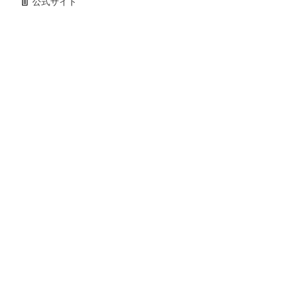
公式サイト