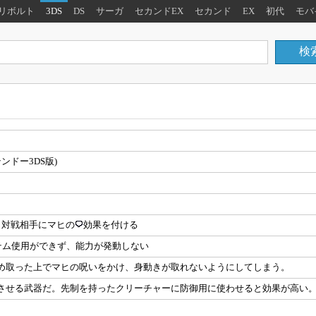
リボルト
3DS
DS
サーガ
セカンドEX
セカンド
EX
初代
モバ
ンドー3DS版)
功時、対戦相手にマヒの
効果を付ける
イテム使用ができず、能力が発動しない
め取った上でマヒの呪いをかけ、身動きが取れないようにしてしまう。
させる武器だ。先制を持ったクリーチャーに防御用に使わせると効果が高い