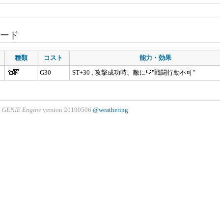
ード
種類
コスト
能力・効果
G30
ST+30 ; 攻撃成功時、敵に
"戦闘行動不可"
GENIE Engine
version 20190506
@weathering