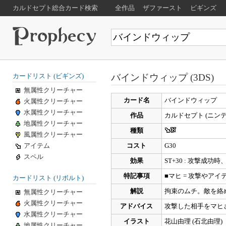
カルドセプト総合カード検索
全作品
ザファースト
ビギンズ
バインドウィップ (3DS)
カードリスト (ビギンズ)
無属性クリーチャー
カード名
バインドウィップ
火属性クリーチャー
水属性クリーチャー
作品
カルドセプト (ニンテ
地属性クリーチャー
種類
風属性クリーチャー
アイテム
コスト
G30
スペル
効果
ST+30 : 攻撃成
特記事項
■マヒ = 攻撃やア
カードリスト (リボルト)
解説
拘束のムチ。敵を絡
無属性クリーチャー
火属性クリーチャー
アドバイス
攻撃した相手をマヒ
水属性クリーチャー
イラスト
花山由理 (石北由理)
地属性クリーチャー