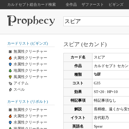
カルドセプト総合カード検索
全作品
ザファースト
ビギンズ
スピア (セカンド)
カードリスト (ビギンズ)
無属性クリーチャー
カード名
スピア
火属性クリーチャー
水属性クリーチャー
作品
カルドセプト セカン
地属性クリーチャー
種類
風属性クリーチャー
アイテム
コスト
G35
スペル
効果
ST+20 : HP+10
特記事項
特記事項なし
カードリスト (リボルト)
解説
長柄槍。遠くから安
無属性クリーチャー
火属性クリーチャー
イラスト
古代彩乃
水属性クリーチャー
英語名
Spear
地属性クリーチャー