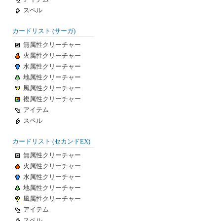
スペル
カードリスト (サーガ)
無属性クリーチャー
火属性クリーチャー
水属性クリーチャー
地属性クリーチャー
風属性クリーチャー
複属性クリーチャー
アイテム
スペル
カードリスト (セカンドEX)
無属性クリーチャー
火属性クリーチャー
水属性クリーチャー
地属性クリーチャー
風属性クリーチャー
アイテム
スペル