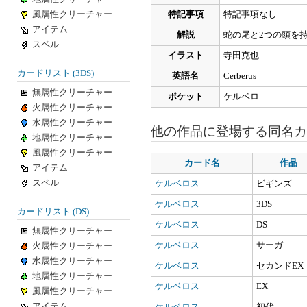
風属性クリーチャー
特記事項
特記事項なし
アイテム
解説
蛇の尾と2つの頭を
スペル
イラスト
寺田克也
カードリスト (3DS)
英語名
Cerberus
無属性クリーチャー
ポケット
ケルベロ
火属性クリーチャー
水属性クリーチャー
他の作品に登場する同名カ
地属性クリーチャー
風属性クリーチャー
カード名
作品
アイテム
スペル
ケルベロス
ビギンズ
ケルベロス
3DS
カードリスト (DS)
ケルベロス
DS
無属性クリーチャー
ケルベロス
サーガ
火属性クリーチャー
水属性クリーチャー
ケルベロス
セカンドEX
地属性クリーチャー
ケルベロス
EX
風属性クリーチャー
アイテム