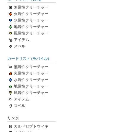
無属性クリーチャー
火属性クリーチャー
水属性クリーチャー
地属性クリーチャー
風属性クリーチャー
アイテム
スペル
カードリスト (モバイル)
無属性クリーチャー
火属性クリーチャー
水属性クリーチャー
地属性クリーチャー
風属性クリーチャー
アイテム
スペル
リンク
カルドセプトウィキ