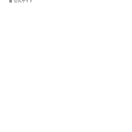
公式サイト