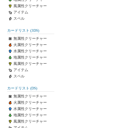
風属性クリーチャー
アイテム
スペル
カードリスト (3DS)
無属性クリーチャー
火属性クリーチャー
水属性クリーチャー
地属性クリーチャー
風属性クリーチャー
アイテム
スペル
カードリスト (DS)
無属性クリーチャー
火属性クリーチャー
水属性クリーチャー
地属性クリーチャー
風属性クリーチャー
アイテム