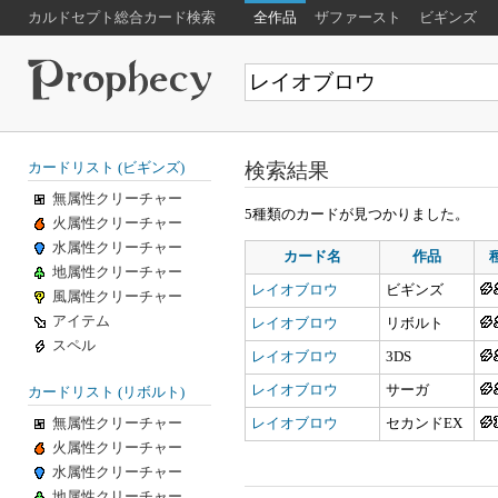
カルドセプト総合カード検索
全作品
ザファースト
ビギンズ
検索結果
カードリスト (ビギンズ)
無属性クリーチャー
5種類のカードが見つかりました。
火属性クリーチャー
水属性クリーチャー
カード名
作品
地属性クリーチャー
レイオブロウ
ビギンズ
風属性クリーチャー
アイテム
レイオブロウ
リボルト
スペル
レイオブロウ
3DS
レイオブロウ
サーガ
カードリスト (リボルト)
無属性クリーチャー
レイオブロウ
セカンドEX
火属性クリーチャー
水属性クリーチャー
地属性クリーチャー