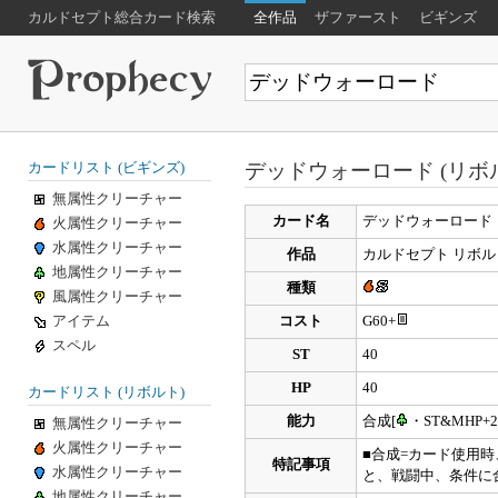
カルドセプト総合カード検索
全作品
ザファースト
ビギンズ
デッドウォーロード (リボ
カードリスト (ビギンズ)
無属性クリーチャー
カード名
デッドウォーロード
火属性クリーチャー
水属性クリーチャー
作品
カルドセプト リボル
地属性クリーチャー
種類
風属性クリーチャー
アイテム
コスト
G60+
スペル
ST
40
HP
40
カードリスト (リボルト)
能力
合成[
・ST&MHP+
無属性クリーチャー
火属性クリーチャー
■合成=カード使用
特記事項
水属性クリーチャー
と、戦闘中、条件に
地属性クリーチャー