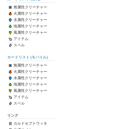
無属性クリーチャー
火属性クリーチャー
水属性クリーチャー
地属性クリーチャー
風属性クリーチャー
アイテム
スペル
カードリスト (モバイル)
無属性クリーチャー
火属性クリーチャー
水属性クリーチャー
地属性クリーチャー
風属性クリーチャー
アイテム
スペル
リンク
カルドセプトウィキ