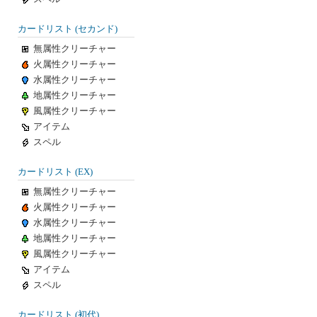
カードリスト (セカンド)
無属性クリーチャー
火属性クリーチャー
水属性クリーチャー
地属性クリーチャー
風属性クリーチャー
アイテム
スペル
カードリスト (EX)
無属性クリーチャー
火属性クリーチャー
水属性クリーチャー
地属性クリーチャー
風属性クリーチャー
アイテム
スペル
カードリスト (初代)