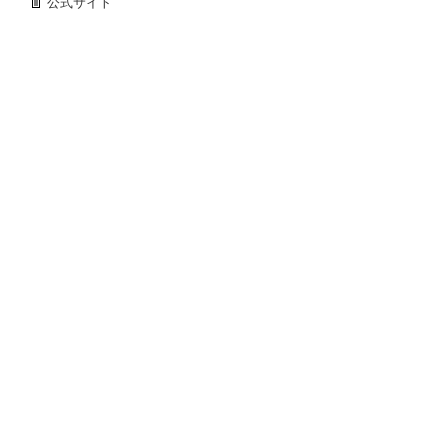
公式サイト