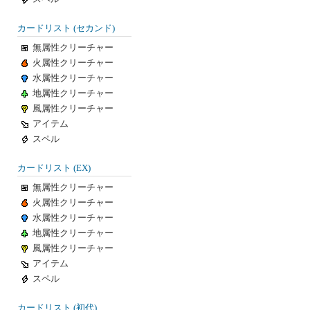
カードリスト (セカンド)
無属性クリーチャー
火属性クリーチャー
水属性クリーチャー
地属性クリーチャー
風属性クリーチャー
アイテム
スペル
カードリスト (EX)
無属性クリーチャー
火属性クリーチャー
水属性クリーチャー
地属性クリーチャー
風属性クリーチャー
アイテム
スペル
カードリスト (初代)