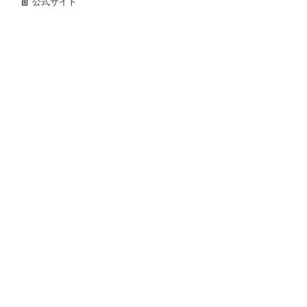
公式サイト