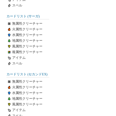
スペル
カードリスト (サーガ)
無属性クリーチャー
火属性クリーチャー
水属性クリーチャー
地属性クリーチャー
風属性クリーチャー
複属性クリーチャー
アイテム
スペル
カードリスト (セカンドEX)
無属性クリーチャー
火属性クリーチャー
水属性クリーチャー
地属性クリーチャー
風属性クリーチャー
アイテム
スペル