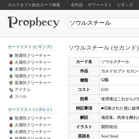
カルドセプト総合カード検索
全作品
ザファースト
ビギンズ
ソウルスチール (セカンド)
カードリスト (ビギンズ)
無属性クリーチャー
カード名
ソウルスチール
火属性クリーチャー
水属性クリーチャー
作品
カルドセプト セカン
地属性クリーチャー
種類
風属性クリーチャー
アイテム
コスト
G10
スペル
効果
使用者はこれから3
特記事項
■召喚された後に破
カードリスト (リボルト)
解説
魂収集。肉体を離れ
無属性クリーチャー
火属性クリーチャー
イラスト
開田裕治
水属性クリーチャー
英語名
Soul Steal
地属性クリーチャー