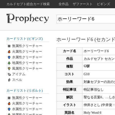
カルドセプト総合カード検索
全作品
ザファースト
ビギンズ
ホーリーワード6 (セカンド
カードリスト (ビギンズ)
無属性クリーチャー
カード名
ホーリーワード6
火属性クリーチャー
水属性クリーチャー
作品
カルドセプト セカン
地属性クリーチャー
種類
風属性クリーチャー
アイテム
コスト
G10
スペル
効果
対象セプターの次の
特記事項
特記事項なし
カードリスト (リボルト)
解説
聖なる言葉6。…し
無属性クリーチャー
火属性クリーチャー
イラスト
仲井さとし (中井覚
水属性クリーチャー
英語名
Holy Word 6
地属性クリーチャー