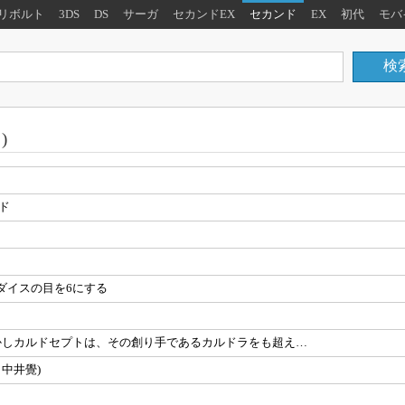
リボルト
3DS
DS
サーガ
セカンドEX
セカンド
EX
初代
モバ
)
ド
ダイスの目を6にする
かしカルドセプトは、その創り手であるカルドラをも超え…
・中井覺)